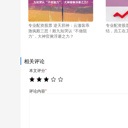
专业配资股票 逆天邪神：云澈装乖
专业配资股
激疯殿三思！殿九知哭认 “不做阻
结，员工在
力”，大神官揪浮屠之力？
相关评论
本文评分
*
评论内容
*