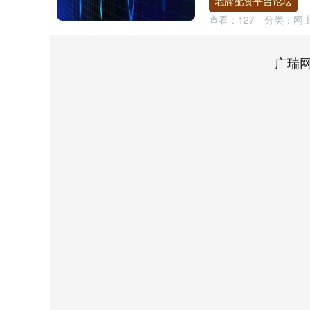
老牌配资平台论坛
查看：
127
分类：
网
广瑞