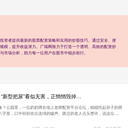
投资者提供最新的股票配资策略和实用的炒股技巧。通过安全、便
规模，提升收益潜力。广瑞网致力于打造一个透明、高效的配资炒
与市场分析，助力每一位用户在股市中稳步前行。
老牌配资平台论坛 “新型把尿”看似无害，正悄悄毁掉娃的排便系统！家长们该醒醒了
象？公园里，一位奶奶蹲在地上老牌配资平台论坛，稳稳托起孙子的两
字形，口中轻轻吹出连绵的嘘声。路过的老人点头赞许，说这位....