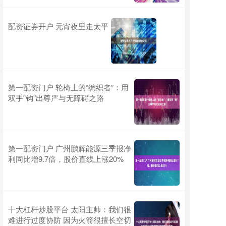
配资证券开户 元宵夜里走太平
第一配资门户 轮椅上的“编织者”：用
双手“钩”出尊严与无障碍之路
第一配资门户 广州鹏辉能源三季报净
利同比增9.7倍，股价直线上涨20%
十大杠杆炒股平台 太阳主帅：我们很
难进行过度协防 因为火箭很擅长空切