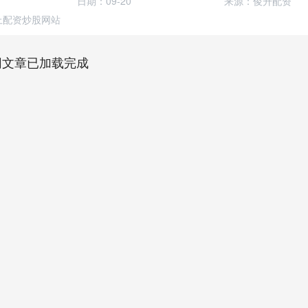
日期：09-20
来源：俊升配资
上配资炒股网站
网文章已加载完成